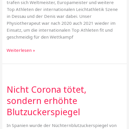
trafen sich Weltmeister, Europameister und weitere
Top Athleten der internationalen Leichtathletik Szene
in Dessau und der Denis war dabei. Unser
Physiotherapeut war nach 2020 auch 2021 wieder im
Einsatz, um die internationalen Top Athleten fit und
geschmeidig für den Wettkampf
Leichtathletik
Weiterlesen »
Meeting
in
Dessau
und
das
Nicht Corona tötet,
Körperhaus
sondern erhöhte
war
dabei
Blutzuckerspiegel
In Spanien wurde der Nüchternblutzuckerspiegel von