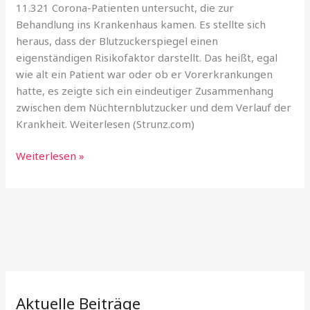
11.321 Corona-Patienten untersucht, die zur
Behandlung ins Krankenhaus kamen. Es stellte sich
heraus, dass der Blutzuckerspiegel einen
eigenständigen Risikofaktor darstellt. Das heißt, egal
wie alt ein Patient war oder ob er Vorerkrankungen
hatte, es zeigte sich ein eindeutiger Zusammenhang
zwischen dem Nüchternblutzucker und dem Verlauf der
Krankheit. Weiterlesen (Strunz.com)
Nicht
Weiterlesen »
Corona
tötet,
sondern
erhöhte
Blutzuckerspiegel
Aktuelle Beiträge