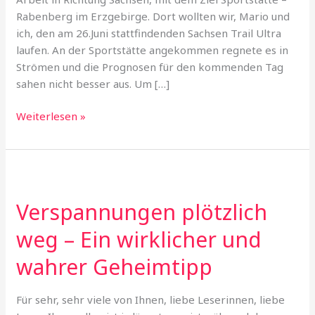
Rabenberg im Erzgebirge. Dort wollten wir, Mario und
ich, den am 26.Juni stattfindenden Sachsen Trail Ultra
laufen. An der Sportstätte angekommen regnete es in
Strömen und die Prognosen für den kommenden Tag
sahen nicht besser aus. Um […]
Sachsen
Weiterlesen »
Trail
Ultra-
die
Reise
ins
Verspannungen plötzlich
Ungewisse
weg – Ein wirklicher und
wahrer Geheimtipp
Für sehr, sehr viele von Ihnen, liebe Leserinnen, liebe