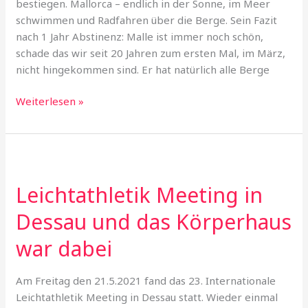
bestiegen. Mallorca – endlich in der Sonne, im Meer
schwimmen und Radfahren über die Berge. Sein Fazit
nach 1 Jahr Abstinenz: Malle ist immer noch schön,
schade das wir seit 20 Jahren zum ersten Mal, im März,
nicht hingekommen sind. Er hat natürlich alle Berge
Unsere
Weiterlesen »
Aktivitäten
in
ganz
Europa
–
Leichtathletik Meeting in
Malle,
Dessau und das Körperhaus
Girona,
Pretzsch,
war dabei
Spreewald…
Am Freitag den 21.5.2021 fand das 23. Internationale
Leichtathletik Meeting in Dessau statt. Wieder einmal