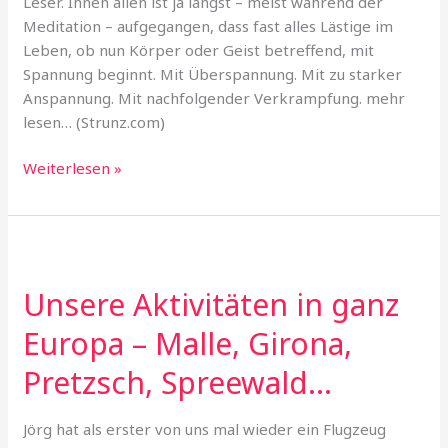
Leser. Ihnen allen ist ja längst – meist während der
Meditation – aufgegangen, dass fast alles Lästige im
Leben, ob nun Körper oder Geist betreffend, mit
Spannung beginnt. Mit Überspannung. Mit zu starker
Anspannung. Mit nachfolgender Verkrampfung. mehr
lesen… (Strunz.com)
Verspannungen
Weiterlesen »
plötzlich
weg
–
Ein
wirklicher
Unsere Aktivitäten in ganz
und
Europa – Malle, Girona,
wahrer
Geheimtipp
Pretzsch, Spreewald…
Jörg hat als erster von uns mal wieder ein Flugzeug