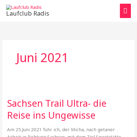
Zum
HAU
Inhalt
Laufclub Radis
springen
Juni 2021
Sachsen Trail Ultra- die
Reise ins Ungewisse
Am 25.Juni 2021 fuhr ich, der Micha, nach getaner
Arbeit in Richtung Sachsen, mit dem Ziel Sportstätte –