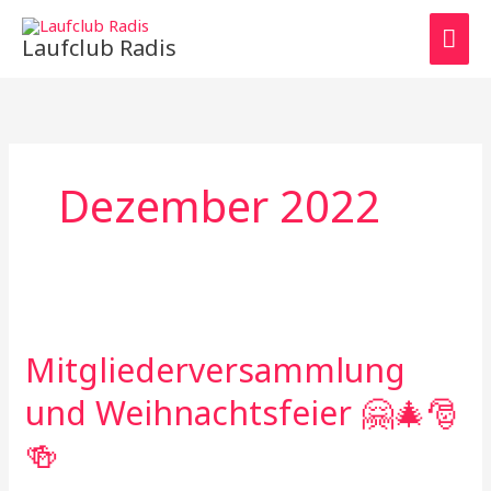
Zum
HAU
Inhalt
Laufclub Radis
springen
Dezember 2022
Mitgliederversammlung
und Weihnachtsfeier 🤗🎄🎅
🍻