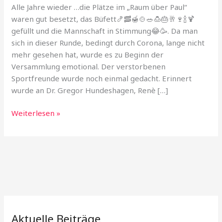
Alle Jahre wieder …die Plätze im „Raum über Paul“
waren gut besetzt, das Büfett🍤🥓🍯🍲🥗🍮🎂🥂🍷🍾🍹
gefüllt und die Mannschaft in Stimmung😂🥳. Da man
sich in dieser Runde, bedingt durch Corona, lange nicht
mehr gesehen hat, wurde es zu Beginn der
Versammlung emotional. Der verstorbenen
Sportfreunde wurde noch einmal gedacht. Erinnert
wurde an Dr. Gregor Hundeshagen, Renè […]
Mitgliederversammlung
Weiterlesen »
und
Weihnachtsfeier
🤗
🎄
🎅
🍻
Aktuelle Beiträge