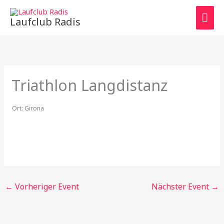
Zum
HAU
Inhalt
Laufclub Radis
springen
Triathlon Langdistanz
Ort:
Girona
←
Vorheriger Event
Nächster Event
→