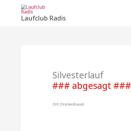
Zum
Inhalt
Laufclub Radis
springen
Silvesterlauf
### abgesagt ###
Ort:
Oranienbaum