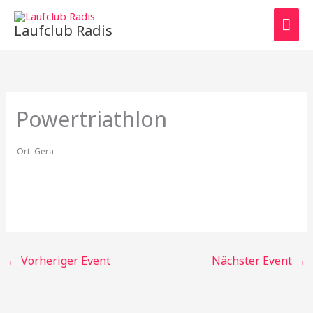
Zum
HAU
Inhalt
Laufclub Radis
springen
Powertriathlon
Ort:
Gera
←
Vorheriger Event
Nächster Event
→