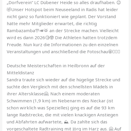
„Dorfverein“ LC Dübener Heide so alles draufhaben. 😉
🤣Unser Hotspot beim Neuseeland in Radis hat leider
nicht ganz so funktioniert wie geplant. Der Vorstand
hätte mehr Mitglieder erwartet, die richtig
Rambazamba🎊🎺🥁 an der Strecke machen. Vielleicht
wird es dann 2026🧐🤓 Die Athleten hatten trotzdem
Freude. Nun kurz die Informationen zu den einzelnen
Veranstaltungen und anschließend die Fotoschau🤩🙋🏻‍♂️
Deutsche Meisterschaften in Heilbronn auf der
Mitteldistanz
Sandra traute sich wieder auf die hügelige Strecke und
suchte den Vergleich mit den schnellsten Mädels in
ihrer Altersklasse🤗. Nach einem moderaten
Schwimmen (1,9 km) im Nebenarm des Neckar (ist
schon wirklich was Spezielles) ging es auf die 93 km
lange Radstrecke, die mit vielen knackigen Anstiegen
und Abfahrten aufwartete, ⛰️. Da zahlte sich das
vorgeschaltete Radtraining mit Jörg im Harz aus. 🤗 Auf