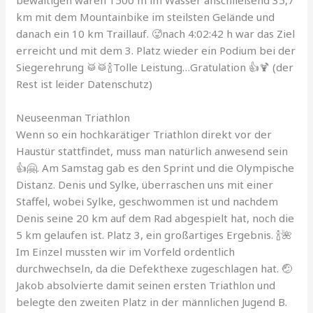
bewältigen waren 1500 m im Wasser anschließend 35,7
km mit dem Mountainbike im steilsten Gelände und
danach ein 10 km Traillauf. 🥵nach 4:02:42 h war das Ziel
erreicht und mit dem 3. Platz wieder ein Podium bei der
Siegerehrung 🥁🥁🍾Tolle Leistung…Gratulation 👍🍹 (der
Rest ist leider Datenschutz)
Neuseenman Triathlon
Wenn so ein hochkarätiger Triathlon direkt vor der
Haustür stattfindet, muss man natürlich anwesend sein
👍🤗. Am Samstag gab es den Sprint und die Olympische
Distanz. Denis und Sylke, überraschen uns mit einer
Staffel, wobei Sylke, geschwommen ist und nachdem
Denis seine 20 km auf dem Rad abgespielt hat, noch die
5 km gelaufen ist. Platz 3, ein großartiges Ergebnis. 🍾🌺
Im Einzel mussten wir im Vorfeld ordentlich
durchwechseln, da die Defekthexe zugeschlagen hat. 🤕
Jakob absolvierte damit seinen ersten Triathlon und
belegte den zweiten Platz in der männlichen Jugend B.