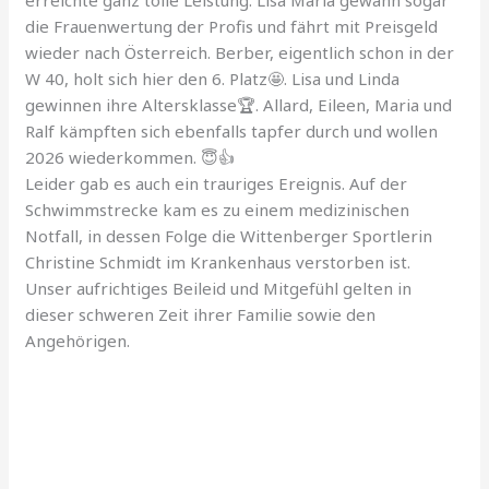
erreichte ganz tolle Leistung. Lisa Maria gewann sogar
die Frauenwertung der Profis und fährt mit Preisgeld
wieder nach Österreich. Berber, eigentlich schon in der
W 40, holt sich hier den 6. Platz🤩. Lisa und Linda
gewinnen ihre Altersklasse🏆. Allard, Eileen, Maria und
Ralf kämpften sich ebenfalls tapfer durch und wollen
2026 wiederkommen. 😇👍
Leider gab es auch ein trauriges Ereignis. Auf der
Schwimmstrecke kam es zu einem medizinischen
Notfall, in dessen Folge die Wittenberger Sportlerin
Christine Schmidt im Krankenhaus verstorben ist.
Unser aufrichtiges Beileid und Mitgefühl gelten in
dieser schweren Zeit ihrer Familie sowie den
Angehörigen.
1. Vorbereitung für das Schwimmen
2. Sandra – es geht los