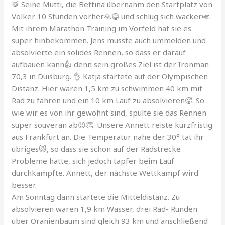
🥁 Seine Mutti, die Bettina übernahm den Startplatz von
Volker 10 Stunden vorher🙏😂 und schlug sich wacker🎺.
Mit ihrem Marathon Training im Vorfeld hat sie es
super hinbekommen. Jens musste auch ummelden und
absolvierte ein solides Rennen, so dass er darauf
aufbauen kann👍 denn sein großes Ziel ist der Ironman
70,3 in Duisburg. 👌 Katja startete auf der Olympischen
Distanz. Hier waren 1,5 km zu schwimmen 40 km mit
Rad zu fahren und ein 10 km Lauf zu absolvieren🥵. So
wie wir es von ihr gewohnt sind, spulte sie das Rennen
super souverän ab😉👏. Unsere Annett reiste kurzfristig
aus Frankfurt an. Die Temperatur nahe der 30° tat ihr
übriges😾, so dass sie schon auf der Radstrecke
Probleme hatte, sich jedoch tapfer beim Lauf
durchkämpfte. Annett, der nächste Wettkampf wird
besser.
Am Sonntag dann startete die Mitteldistanz. Zu
absolvieren waren 1,9 km Wasser, drei Rad- Runden
über Oranienbaum sind gleich 93 km und anschließend