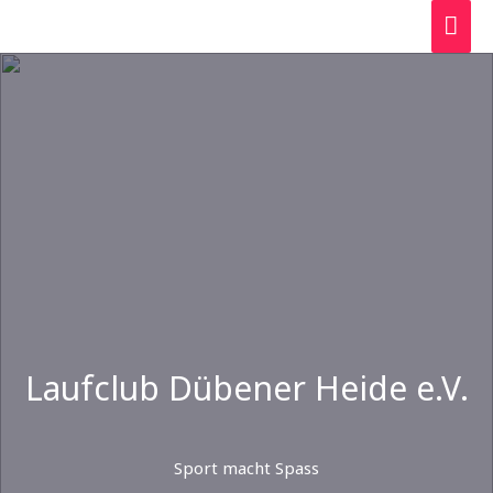
Zum
HAU
Inhalt
springen
Laufclub Dübener Heide e.V.
Sport macht Spass